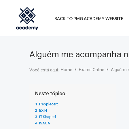
Ir
para
BACK TO PMG ACADEMY WEBSITE
o
conteúdo
Alguém me acompanha na
Home
Exame Online
Alguém m
Você está aqui:
Neste tópico:
1. Peoplecert
2. EXIN
3. IT-Shaped
4. ISACA